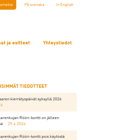
omeksi
På svenska
In English
at ja esitteet
Yhteystiedot
EISIMMÄT TIEDOTTEET
aren kierrätyspäivät syksyllä 2026
26
arenkujan Rööri-kontti on jälleen
sä
29.6.2026
arenkujan Rööri-kontti pois käytöstä