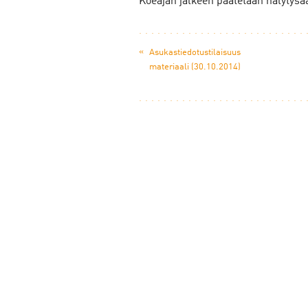
Koeajan jälkeen päätetään hälytysä
«
Asukastiedotustilaisuus
materiaali (30.10.2014)