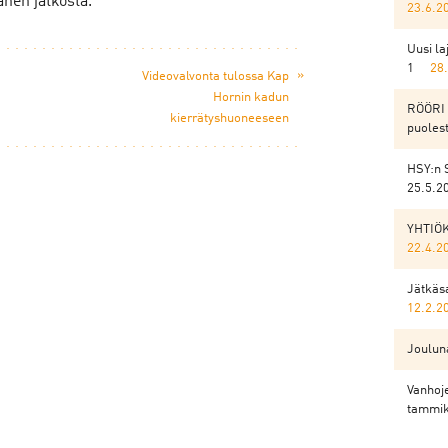
änen jatkosta.
23.6.2
Uusi l
1
28
»
Videovalvonta tulossa Kap
Hornin kadun
RÖÖRI 
kierrätyshuoneeseen
puoles
HSY:n 
25.5.2
YHTIÖ
22.4.2
Jätkäsa
12.2.2
Jouluna
Vanhoje
tammik