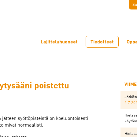
Su
Lajitteluhuoneet
Tiedotteet
Oppa
ytysääni poistettu
VIIM
Jätkäsa
2.7.20
Hietasa
jätteen syöttöpisteistä on koeluontoisesti
käytös
 toimivat normaalisti.
Hietasa