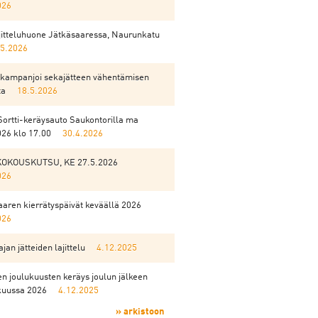
026
ajitteluhuone Jätkäsaaressa, Naurunkatu
.5.2026
kampanjoi sekajätteen vähentämisen
ta
18.5.2026
Sortti-keräysauto Saukontorilla ma
026 klo 17.00
30.4.2026
KOKOUSKUTSU, KE 27.5.2026
026
aren kierrätyspäivät keväällä 2026
026
jan jätteiden lajittelu
4.12.2025
n joulukuusten keräys joulun jälkeen
uussa 2026
4.12.2025
» arkistoon