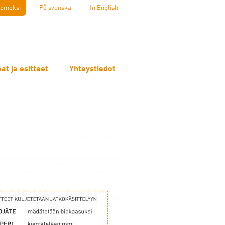
omeksi
På svenska
In English
at ja esitteet
Yhteystiedot