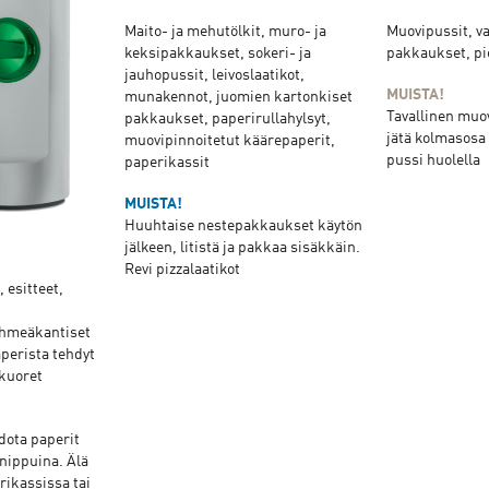
Maito- ja mehutölkit, muro- ja
Muovipussit, va
keksipakkaukset, sokeri- ja
pakkaukset, pi
jauhopussit, leivoslaatikot,
MUISTA!
munakennot, juomien kartonkiset
Tavallinen muov
pakkaukset, paperirullahylsyt,
jätä kolmasosa (
muovipinnoitetut käärepaperit,
pussi huolella
paperikassit
MUISTA!
Huuhtaise nestepakkaukset käytön
jälkeen, litistä ja pakkaa sisäkkäin.
Revi pizzalaatikot
 esitteet,
ehmeäkantiset
aperista tehdyt
ekuoret
dota paperit
a nippuina. Älä
rikassissa tai