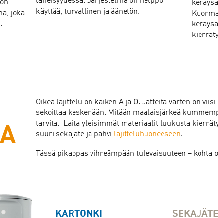
läheisyydessä. Järjestelmä on helppo
 on
keräysa
käyttää, turvallinen ja äänetön.
mä, joka
Kuorma-
.
keräysa
kierrät
Oikea lajittelu on kaiken A ja O. Jätteitä varten on viisi
sekoittaa keskenään. Mitään maalaisjärkeä kummempaa
tarvita. Laita yleisimmät materiaalit luukusta kierrätyk
AA
suuri sekajäte ja pahvi
lajitteluhuoneeseen
.
Tässä pikaopas vihreämpään tulevaisuuteen – kohta ol
KARTONKI
SEKAJÄT