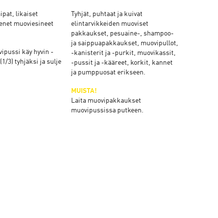
ipat, likaiset
Tyhjät, puhtaat ja kuivat
enet muoviesineet
elintarvikkeiden muoviset
pakkaukset, pesuaine-, shampoo-
ja saippuapakkaukset, muovipullot,
ipussi käy hyvin -
-kanisterit ja -purkit, muovikassit,
1/3) tyhjäksi ja sulje
-pussit ja -kääreet, korkit, kannet
ja pumppuosat erikseen.
MUISTA!
Laita muovipakkaukset
muovipussissa putkeen.