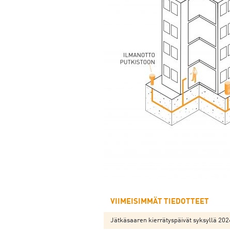
VIIMEISIMMÄT TIEDOTTEET
Jätkäsaaren kierrätyspäivät syksyllä 202