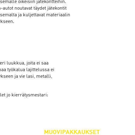
semalle oikeisiin jätekontteihin.
autot noutavat täydet jätekontit
semalta ja kuljettavat materiaalin
ykseen.
 eri luukkua, joita ei saa
 työkalua lajittelussa ei
seen ja vie lasi, metalli,
et jo kierrätysmestari:
E
MUOVIPAKKAUKSET