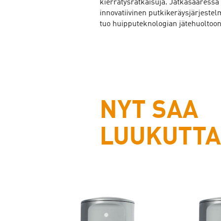
kierrätysratkaisuja. Jätkäsaaressa
innovatiivinen putkikeräysjärjestel
tuo huipputeknologian jätehuoltoon
NYT SAA
LUUKUTT