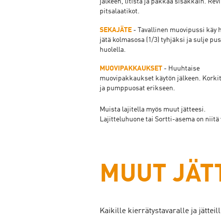
jälkeen, litistä ja pakkaa sisäkkäin. Revi
pitsalaatikot.
SEKAJÄTE
- Tavallinen muovipussi käy h
jätä kolmasosa (1/3) tyhjäksi ja sulje pus
huolella.
MUOVIPAKKAUKSET
- Huuhtaise
muovipakkaukset käytön jälkeen. Korkit
ja pumppuosat erikseen.
Muista lajitella myös muut jätteesi.
Lajitteluhuone tai Sortti-asema on niitä 
MUUT JÄT
Kaikille kierrätystavaralle ja jätte