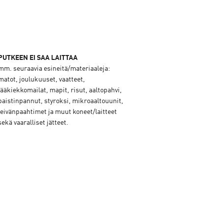
PUTKEEN EI SAA LAITTAA
mm. seuraavia esineitä/materiaaleja:
matot, joulukuuset, vaatteet,
jääkiekkomailat, mapit, risut, aaltopahvi,
paistinpannut, styroksi, mikroaaltouunit,
leivänpaahtimet ja muut koneet/laitteet
sekä vaaralliset jätteet.