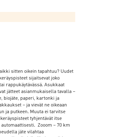
aikki sitten oikein tapahtuu? Uudet
keräyspisteet sijaitsevat joko
 tai rappukäytävässä. Asukkaat
evat jätteet asianmukaisella tavalla –
, biojäte, paperi, kartonki ja
kkaukset – ja vievät ne oikeaan
n ja putkeen. Muuta ei tarvitse
keräyspisteet tyhjentävät itse
, automaattisesti. Zooom – 70 km
peudella jäte vilahtaa