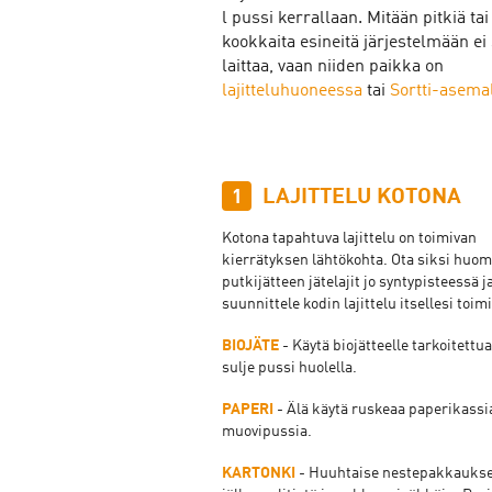
l pussi kerrallaan. Mitään pitkiä tai
kookkaita esineitä järjestelmään ei
laittaa, vaan niiden paikka on
lajitteluhuoneessa
tai
Sortti-asema
LAJITTELU KOTONA
1
Kotona tapahtuva lajittelu on toimivan
kierrätyksen lähtökohta. Ota siksi huo
putkijätteen jätelajit jo syntypisteessä j
suunnittele kodin lajittelu itsellesi toim
BIOJÄTE
- Käytä biojätteelle tarkoitettu
sulje pussi huolella.
PAPERI
- Älä käytä ruskeaa paperikassia
muovipussia.
KARTONKI
- Huuhtaise nestepakkaukse