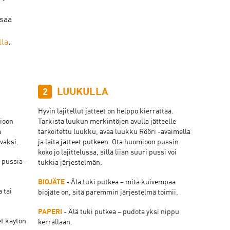
 saa
lla
.
LUUKULLA
2
Hyvin lajitellut jätteet on helppo kierrättää.
mioon
Tarkista luukun merkintöjen avulla jätteelle
a
tarkoitettu luukku, avaa luukku Rööri -avaimella
ivaksi.
ja laita jätteet putkeen. Ota huomioon pussin
koko jo lajittelussa, sillä liian suuri pussi voi
a pussia –
tukkia järjestelmän.
BIOJÄTE
- Älä tuki putkea – mitä kuivempaa
 tai
biojäte on, sitä paremmin järjestelmä toimii.
PAPERI
- Älä tuki putkea – pudota yksi nippu
t käytön
kerrallaan.