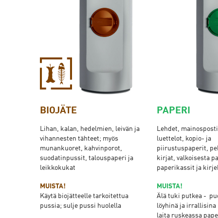
BIOJÄTE
PAPERI
Lihan, kalan, hedelmien, leivän ja
Lehdet, mainosposti,
vihannesten tähteet; myös
luettelot, kopio- ja
munankuoret, kahvinporot,
piirustuspaperit, p
suodatinpussit, talouspaperi ja
kirjat, valkoisesta p
leikkokukat
paperikassit ja kirj
MUISTA!
MUISTA!
Käytä biojätteelle tarkoitettua
Älä tuki putkea - pu
pussia; sulje pussi huolella
löyhinä ja irrallisin
laita ruskeassa pape