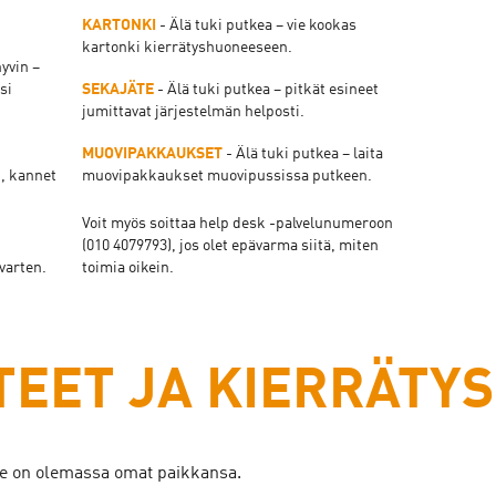
KARTONKI
- Älä tuki putkea – vie kookas
kartonki kierrätyshuoneeseen.
yvin –
si
SEKAJÄTE
- Älä tuki putkea – pitkät esineet
jumittavat järjestelmän helposti.
MUOVIPAKKAUKSET
- Älä tuki putkea – laita
, kannet
muovipakkaukset muovipussissa putkeen.
Voit myös soittaa help desk -palvelunumeroon
(010 4079793), jos olet epävarma siitä, miten
varten.
toimia oikein.
TEET JA KIERRÄTYS
ille on olemassa omat paikkansa.