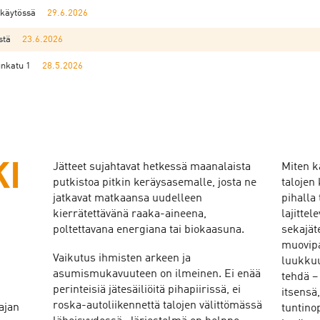
 käytössä
29.6.2026
stä
23.6.2026
unkatu 1
28.5.2026
KI
Jätteet sujahtavat hetkessä maanalaista
Miten k
putkistoa pitkin keräysasemalle, josta ne
talojen 
jatkavat matkaansa uudelleen
pihalla
kierrätettävänä raaka-aineena,
lajittel
poltettavana energiana tai biokaasuna.
sekajäte
muovipa
Vaikutus ihmisten arkeen ja
luukkuu
asumismukavuuteen on ilmeinen. Ei enää
tehdä – 
perinteisiä jätesäiliöitä pihapiirissä, ei
itsensä
roska-autoliikennettä talojen välittömässä
ajan
tuntino