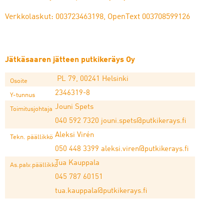
Verkkolaskut: 003723463198, OpenText 003708599126
Jätkäsaaren jätteen putkikeräys Oy
PL 79, 00241 Helsinki
Osoite
2346319-8
Y-tunnus
Jouni Spets
Toimitusjohtaja
040 592 7320 jouni.spets@putkikerays.fi
Aleksi Virén
Tekn. päällikkö
050 448 3399 aleksi.viren@putkikerays.fi
Tua Kauppala
As.palv.päällikkö
045 787 60151
tua.kauppala@putkikerays.fi