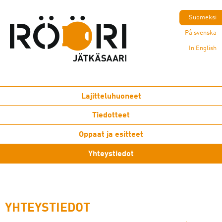
Suomeksi
På svenska
In English
Lajitteluhuoneet
Tiedotteet
Oppaat ja esitteet
Yhteystiedot
YHTEYSTIEDOT