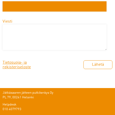
Viesti
Tietosuoja- ja
rekisteriseloste
Jätkäsaaren jätteen putkikeräys Oy
PL 79, 00241 Helsinki
Helpdesk
010 4079793