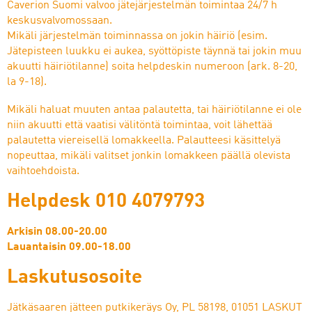
Caverion Suomi valvoo jätejärjestelmän toimintaa 24/7 h
keskusvalvomossaan.
Mikäli järjestelmän toiminnassa on jokin häiriö (esim.
Jätepisteen luukku ei aukea, syöttöpiste täynnä tai jokin muu
akuutti häiriötilanne) soita helpdeskin numeroon (ark. 8-20,
la 9-18).
Mikäli haluat muuten antaa palautetta, tai häiriötilanne ei ole
niin akuutti että vaatisi välitöntä toimintaa, voit lähettää
palautetta viereisellä lomakkeella. Palautteesi käsittelyä
nopeuttaa, mikäli valitset jonkin lomakkeen päällä olevista
vaihtoehdoista.
Helpdesk 010 4079793
Arkisin 08.00-20.00
Lauantaisin 09.00-18.00
Laskutusosoite
Jätkäsaaren jätteen putkikeräys Oy, PL 58198, 01051 LASKUT