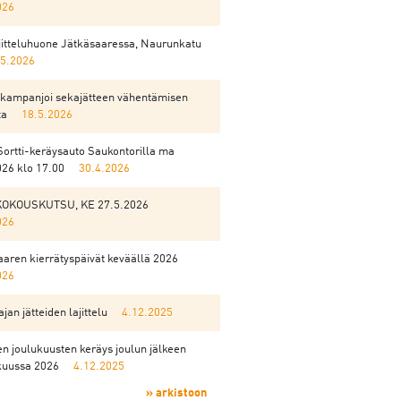
026
ajitteluhuone Jätkäsaaressa, Naurunkatu
.5.2026
kampanjoi sekajätteen vähentämisen
ta
18.5.2026
Sortti-keräysauto Saukontorilla ma
026 klo 17.00
30.4.2026
KOKOUSKUTSU, KE 27.5.2026
026
aren kierrätyspäivät keväällä 2026
026
jan jätteiden lajittelu
4.12.2025
n joulukuusten keräys joulun jälkeen
uussa 2026
4.12.2025
» arkistoon