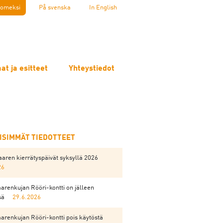
omeksi
På svenska
In English
at ja esitteet
Yhteystiedot
EISIMMÄT TIEDOTTEET
aren kierrätyspäivät syksyllä 2026
26
arenkujan Rööri-kontti on jälleen
sä
29.6.2026
arenkujan Rööri-kontti pois käytöstä