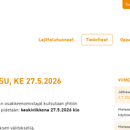
Su
Lajitteluhuoneet
Tiedotteet
Oppa
, KE 27.5.2026
VIIM
Jätkäsa
2.7.20
:n osakkeenomistajat kutsutaan yhtiön
Hietasa
 pidetään:
keskiviikkona 27.5.2026 klo
käytös
Hietasa
sen välityksellä.