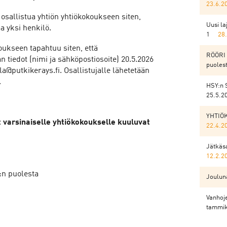
23.6.2
osallistua yhtiön yhtiökokoukseen siten,
Uusi l
a yksi henkilö.
1
28
ukseen tapahtuu siten, että
RÖÖRI 
 tiedot (nimi ja sähköpostiosoite) 20.5.2026
puoles
@putkikerays.fi. Osallistujalle lähetetään
.
HSY:n 
25.5.2
YHTIÖ
 varsinaiselle yhtiökokoukselle kuuluvat
22.4.2
Jätkäsa
12.2.2
:n puolesta
Jouluna
Vanhoje
tammik