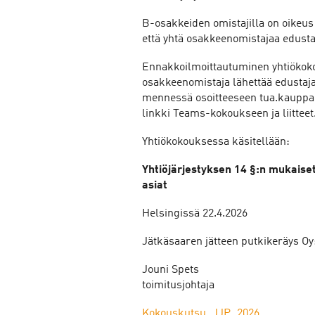
B-osakkeiden omistajilla on oikeus 
että yhtä osakkeenomistajaa edusta
Ennakkoilmoittautuminen yhtiökoko
osakkeenomistaja lähettää edustajan
mennessä osoitteeseen tua.kauppala
linkki Teams-kokoukseen ja liitteet
Yhtiökokouksessa käsitellään:
Yhtiöjärjestyksen 14 §:n mukaiset
asiat
Helsingissä 22.4.2026
Jätkäsaaren jätteen putkikeräys Oy
Jouni Spets
toimitusjohtaja
Kokouskutsu_JJP_2026