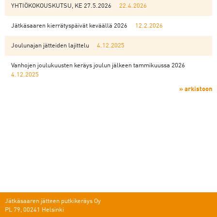
YHTIÖKOKOUSKUTSU, KE 27.5.2026
22.4.2026
Jätkäsaaren kierrätyspäivät keväällä 2026
12.2.2026
Joulunajan jätteiden lajittelu
4.12.2025
Vanhojen joulukuusten keräys joulun jälkeen tammikuussa 2026
4.12.2025
» arkistoon
Jätkäsaaren jätteen putkikeräys Oy
PL 79, 00241 Helsinki