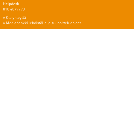
Helpdesk
010 4079793
»
Ota yhteyttä
»
Mediapankki lehdistölle ja suunnitteluohjeet