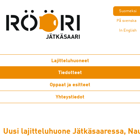
Suomeksi
På svenska
In English
Lajitteluhuoneet
Tiedotteet
Oppaat ja esitteet
Yhteystiedot
Uusi lajitteluhuone Jätkäsaaressa, Na