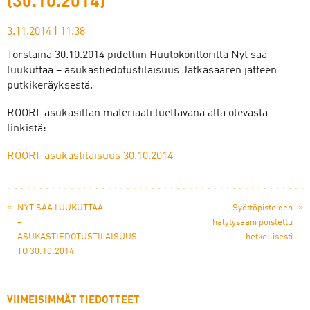
(30.10.2014)
3.11.2014
|
11.38
Torstaina 30.10.2014 pidettiin Huutokonttorilla Nyt saa
luukuttaa – asukastiedotustilaisuus Jätkäsaaren jätteen
putkikeräyksestä.
RÖÖRI-asukasillan materiaali luettavana alla olevasta
linkistä:
RÖÖRI-asukastilaisuus 30.10.2014
«
»
NYT SAA LUUKUTTAA
Syöttöpisteiden
–
hälytysääni poistettu
ASUKASTIEDOTUSTILAISUUS
hetkellisesti
TO 30.10.2014
VIIMEISIMMÄT TIEDOTTEET