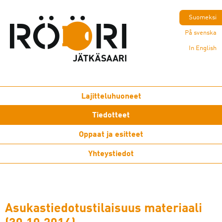
Suomeksi
På svenska
In English
Lajitteluhuoneet
Tiedotteet
Oppaat ja esitteet
Yhteystiedot
Asukastiedotustilaisuus materiaali