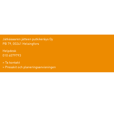
Jätkäsaaren jätteen putkikeräys Oy
PB 79, 00241 Helsingfors
Helpdesk
010 4079793
»
Ta kontakt
»
Presskit och planeringsanvisningen