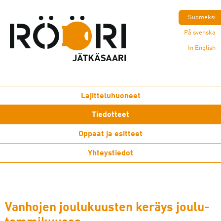
Suomeksi
På svenska
In English
Lajitteluhuoneet
Tiedotteet
Oppaat ja esitteet
Yhteystiedot
Vanhojen joulukuusten keräys joulu-