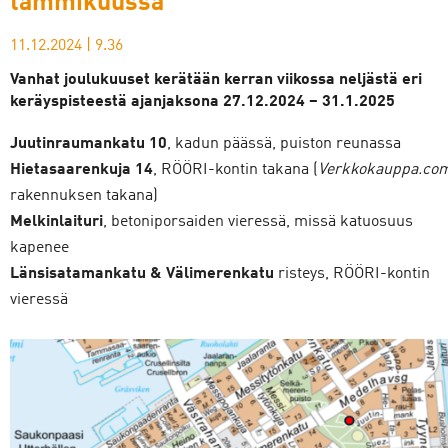
tammikuussa
11.12.2024
|
9.36
Vanhat joulukuuset kerätään kerran viikossa neljästä eri
keräyspisteestä ajanjaksona
27.12.2024 – 31.1.2025
Juutinraumankatu 10
, kadun päässä, puiston reunassa
Hietasaarenkuja 14
, RÖÖRI-kontin takana (
Verkkokauppa.co
rakennuksen takana)
Melkinlaituri
, betoniporsaiden vieressä, missä katuosuus
kapenee
Länsisatamankatu & Välimerenkatu
risteys, RÖÖRI-kontin
vieressä