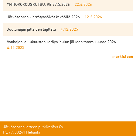
YHTIÖKOKOUSKUTSU, KE 27.5.2026
22.4.2026
Jätkäsaaren kierrätyspäivät keväällä 2026
12.2.2026
Joulunajan jätteiden lajittelu
4.12.2025
Vanhojen joulukuusten keräys joulun jälkeen tammikuussa 2026
4.12.2025
» arkistoon
Jätkäsaaren jätteen putkikeräys Oy
PL 79, 00241 Helsinki