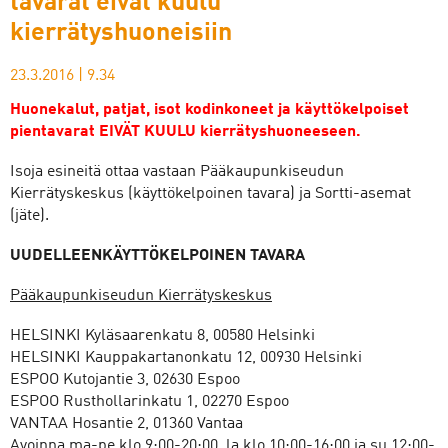
tavarat eivät kuulu
kierrätyshuoneisiin
23.3.2016
|
9.34
Huonekalut, patjat, isot kodinkoneet ja käyttökelpoiset
pientavarat EIVÄT KUULU kierrätyshuoneeseen.
Isoja esineitä ottaa vastaan Pääkaupunkiseudun
Kierrätyskeskus (käyttökelpoinen tavara) ja Sortti-asemat
(jäte).
UUDELLEENKÄYTTÖKELPOINEN TAVARA
Pääkaupunkiseudun Kierrätyskeskus
HELSINKI Kyläsaarenkatu 8, 00580 Helsinki
HELSINKI Kauppakartanonkatu 12, 00930 Helsinki
ESPOO Kutojantie 3, 02630 Espoo
ESPOO Rusthollarinkatu 1, 02270 Espoo
VANTAA Hosantie 2, 01360 Vantaa
Avoinna ma-pe klo 9:00-20:00, la klo 10:00-16:00 ja su 12:00-