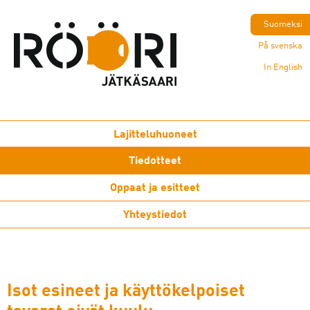
Suomeksi
På svenska
In English
Lajitteluhuoneet
Tiedotteet
Oppaat ja esitteet
Yhteystiedot
Isot esineet ja käyttökelpoiset