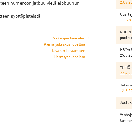
23.6.2
uteen numeroon jatkuu vielä elokuuhun
Uusi l
teen syöttöpisteistä.
1
28
RÖÖRI 
puoles
»
Pääkaupunkiseudun
Kierrätyskeskus lopettaa
HSY:n 
tavaran keräämisen
25.5.2
kierrätyshuoneissa
YHTIÖ
22.4.2
Jätkäsa
12.2.2
Jouluna
Vanhoje
tammik