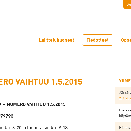
Su
Lajitteluhuoneet
Tiedotteet
Oppa
RO VAIHTUU 1.5.2015
VIIM
Jätkäsa
2.7.20
 – NUMERO VAIHTUU 1.5.2015
Hietasa
079793
käytös
 klo 8-20 ja lauantaisin klo 9-18
Hietasa