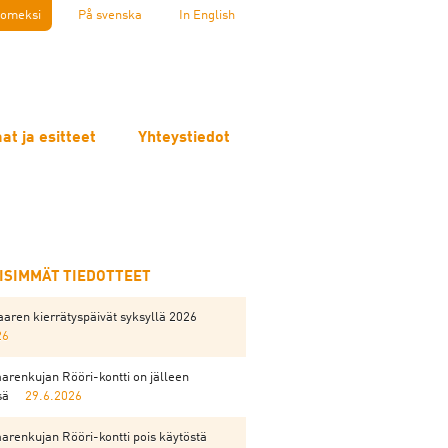
omeksi
På svenska
In English
at ja esitteet
Yhteystiedot
EISIMMÄT TIEDOTTEET
aren kierrätyspäivät syksyllä 2026
26
arenkujan Rööri-kontti on jälleen
sä
29.6.2026
arenkujan Rööri-kontti pois käytöstä