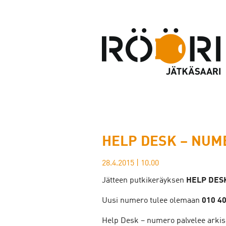
HELP DESK – NUME
28.4.2015
|
10.00
Jätteen putkikeräyksen
HELP DESK
Uusi numero tulee olemaan
010 4
Help Desk – numero palvelee arkisin