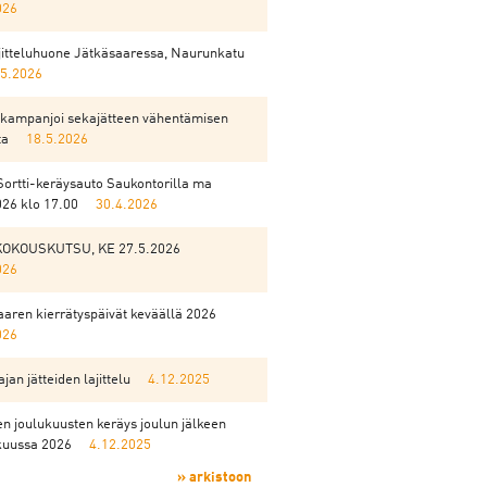
026
ajitteluhuone Jätkäsaaressa, Naurunkatu
.5.2026
kampanjoi sekajätteen vähentämisen
ta
18.5.2026
Sortti-keräysauto Saukontorilla ma
026 klo 17.00
30.4.2026
KOKOUSKUTSU, KE 27.5.2026
026
aren kierrätyspäivät keväällä 2026
026
jan jätteiden lajittelu
4.12.2025
n joulukuusten keräys joulun jälkeen
uussa 2026
4.12.2025
» arkistoon