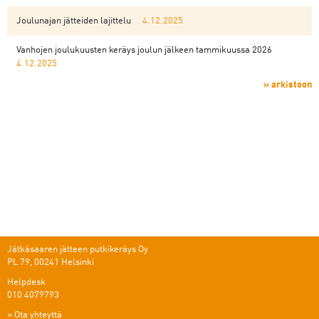
Joulunajan jätteiden lajittelu
4.12.2025
Vanhojen joulukuusten keräys joulun jälkeen tammikuussa 2026
4.12.2025
» arkistoon
Jätkäsaaren jätteen putkikeräys Oy
PL 79, 00241 Helsinki
Helpdesk
010 4079793
»
Ota yhteyttä