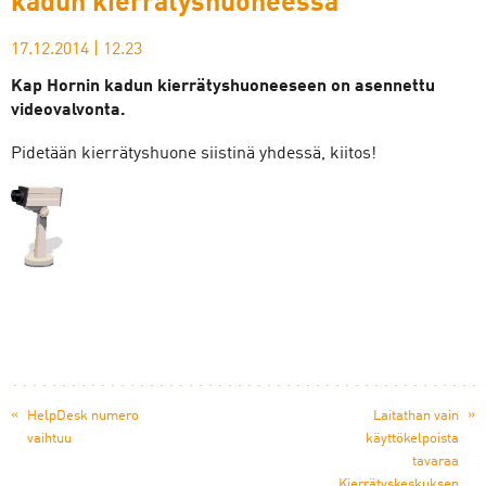
kadun kierrätyshuoneessa
17.12.2014
|
12.23
Kap Hornin kadun kierrätyshuoneeseen on asennettu
videovalvonta.
Pidetään kierrätyshuone siistinä yhdessä, kiitos!
«
»
HelpDesk numero
Laitathan vain
vaihtuu
käyttökelpoista
tavaraa
Kierrätyskeskuksen