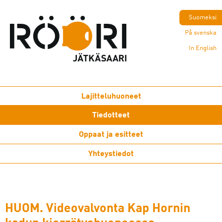
Suomeksi
På svenska
In English
Lajitteluhuoneet
Tiedotteet
Oppaat ja esitteet
Yhteystiedot
HUOM. Videovalvonta Kap Hornin