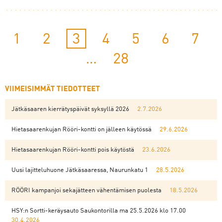
1
2
3
4
5
6
7
…
28
VIIMEISIMMÄT TIEDOTTEET
Jätkäsaaren kierrätyspäivät syksyllä 2026
2.7.2026
Hietasaarenkujan Rööri-kontti on jälleen käytössä
29.6.2026
Hietasaarenkujan Rööri-kontti pois käytöstä
23.6.2026
Uusi lajitteluhuone Jätkäsaaressa, Naurunkatu 1
28.5.2026
RÖÖRI kampanjoi sekajätteen vähentämisen puolesta
18.5.2026
HSY:n Sortti-keräysauto Saukontorilla ma 25.5.2026 klo 17.00
30.4.2026