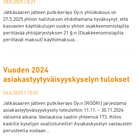
28.5.2025
|
8.21
Jätkäsaaren jätteen putkikeräys Oy:n yhtiökokous on
27.5.2025 yhtiön hallituksen ehdottamana hyväksynyt, että
kasvavien käyttökulujen vuoksi yhtiön osakkeenomistajilta
perittävää yhtiöjärjestyksen 21 §:n (Osakkeenomistajilta
perittävät maksut) käyttömaksua…
Vuoden 2024
asiakastyytyväisyyskyselyn tulokset
24.4.2025
|
15.02
Jätkäsaaren jätteen putkikeräys Oy:n (RÖÖRI) järjestämä
asiakastyytyväisyyskysely toteutettiin 11.11. – 30.11.2024
välisenä aikana. Vastauksia saatiin yhteensä 173. Kiitos
kaikille kyselyyn osallistuneille! Asiakaskyselyn vastausten
perusteella voidaan…