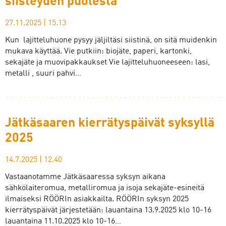
siisteyden puolesta
27.11.2025
|
15.13
Kun lajitteluhuone pysyy jäljiltäsi siistinä, on sitä muidenkin
mukava käyttää. Vie putkiin: biojäte, paperi, kartonki,
sekajäte ja muovipakkaukset Vie lajitteluhuoneeseen: lasi,
metalli , suuri pahvi…
Jätkäsaaren kierrätyspäivät syksyllä
2025
14.7.2025
|
12.40
Vastaanotamme Jätkäsaaressa syksyn aikana
sähkölaiteromua, metalliromua ja isoja sekajäte-esineitä
ilmaiseksi RÖÖRIn asiakkailta. RÖÖRIn syksyn 2025
kierrätyspäivät järjestetään: lauantaina 13.9.2025 klo 10-16
lauantaina 11.10.2025 klo 10-16…