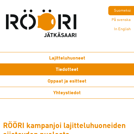
Suomeksi
På svenska
In English
Lajitteluhuoneet
Tiedotteet
Oppaat ja esitteet
Yhteystiedot
RÖÖRI kampanjoi lajitteluhuoneiden