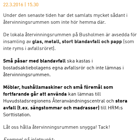
22.3.2016
|
15.30
Under den senaste tiden har det samlats mycket sådant i
återvinningsrummen som inte hör hemma där.
De lokala återvinningsrummen på Busholmen är avsedda för
insamling av
glas, metall, stort blandavfall
och papp
(som
inte ryms i avfallsröret).
Små påsar med blandavfall
ska kastas i
bostadsaktiebolagens egna avfallsrör och inte lämnas i
återvinningsrummen.
Möbler, hushållsmaskiner och små föremål som
fortfarande går att använda
kan lämnas till
Huvudstadsregionens Återanvändningscentral och
stora
avfall (t.ex. sängstommar och madrasser)
till HRM:s
Sorttistation.
Låt oss hålla återvinningsrummen snygga! Tack!