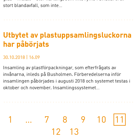
stort blandavfall, som inte…
Utbytet av plastuppsamlingsluckorna
har påbörjats
30.10.2018
|
16.09
Insamling av plastförpackningar, som efterfrågats av
invånarna, inleds på Busholmen. Förberedelserna inför
insamlingen påbörjades i augusti 2018 och systemet testas i
oktober och november. Insamlingssystemet…
1
…
7
8
9
10
11
12
13