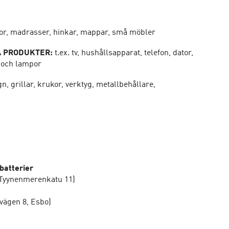
tor, madrasser, hinkar, mappar, små möbler
A PRODUKTER:
t.ex. tv, hushållsapparat, telefon, dator,
r och lampor
gn, grillar, krukor, verktyg, metallbehållare,
batterier
x. Tyynenmerenkatu 11)
vägen 8, Esbo)