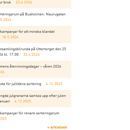
ur bruk
23.6.2026
orteringsrum på Busholmen: Naurugatan
.5.2026
kampanjar för att minska blandat
18.5.2026
insamlingsbilrunda på Uttertorget den 25
6 kl. 17.00
30.4.2026
mens återvinningsdagar – våren 2026
026
sta för jultidens sortering
4.12.2025
ngda julgranarna samlas upp efter julen
anuari
4.12.2025
kampanjar för renare sorteringsrum
2025
» arkistoon