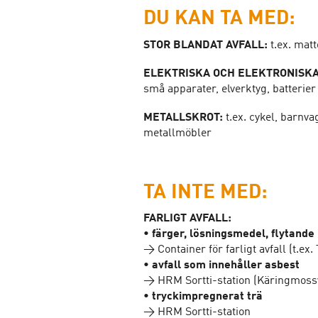
DU KAN TA MED:
STOR BLANDAT AVFALL:
t.ex. mat
ELEKTRISKA OCH ELEKTRONISK
små apparater, elverktyg, batterie
METALLSKROT:
t.ex. cykel, barnva
metallmöbler
TA INTE MED:
FARLIGT AVFALL:
• färger, lösningsmedel, flytande 
→ Container för farligt avfall (t.e
• avfall som innehåller asbest
→ HRM Sortti-station (Käringmoss
• tryckimpregnerat trä
→ HRM Sortti-station