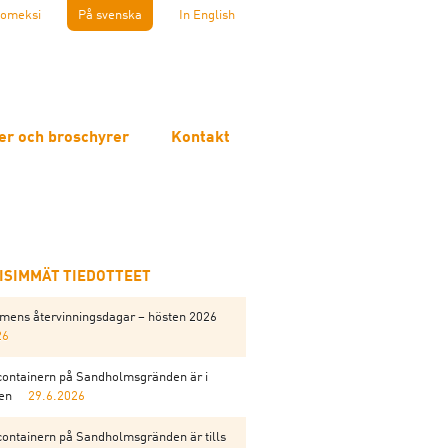
omeksi
På svenska
In English
er och broschyrer
Kontakt
EISIMMÄT TIEDOTTEET
mens återvinningsdagar – hösten 2026
26
containern på Sandholmsgränden är i
gen
29.6.2026
containern på Sandholmsgränden är tills