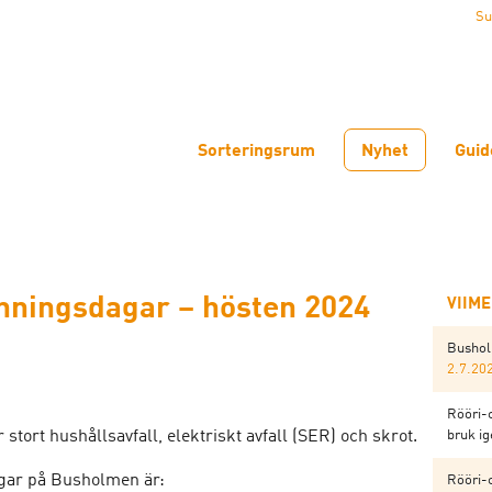
Su
Sorteringsrum
Nyhet
Guid
nningsdagar – hösten 2024
VIIM
Bushol
2.7.20
Rööri-
 stort hushållsavfall, elektriskt avfall (SER) och skrot.
bruk i
agar på Busholmen är:
Rööri-