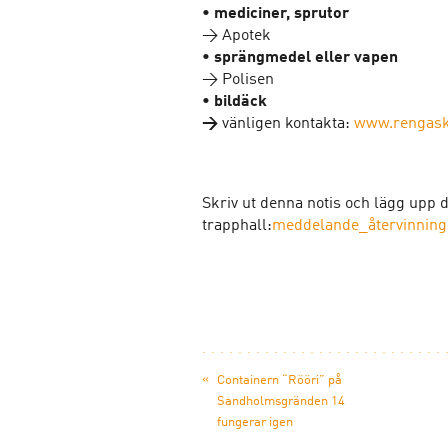
• mediciner, sprutor
→ Apotek
• sprängmedel eller vapen
→ Polisen
• bildäck
→
vänligen kontakta:
www.rengask
Skriv ut denna notis och lägg upp d
trapphall:
meddelande_återvinning
«
Containern “Rööri” på
Sandholmsgränden 14
fungerar igen