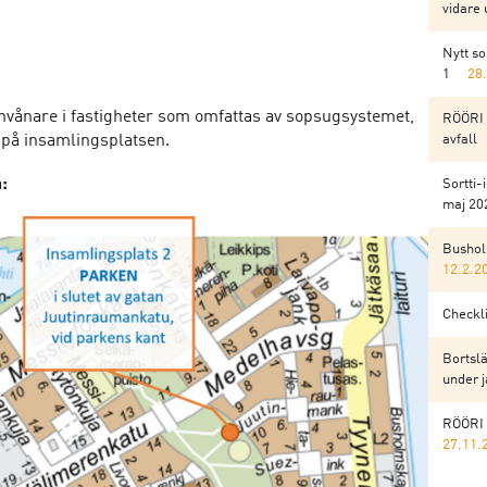
vidare 
Nytt s
1
28
nvånare i fastigheter som omfattas av sopsugsystemet,
RÖÖRI 
 på insamlingsplatsen.
avfall
:
Sortti-
maj 202
Bushol
12.2.2
Checkli
Bortslä
under j
RÖÖRI 
27.11.