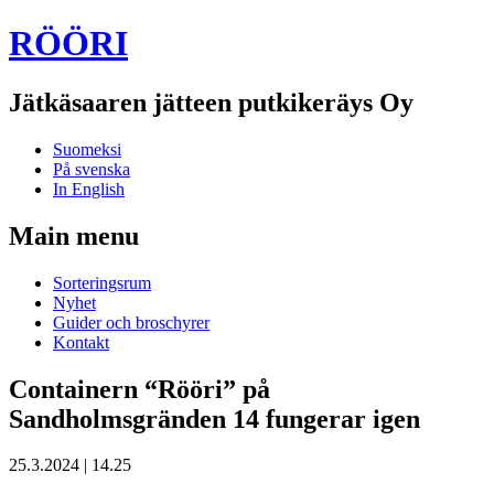
RÖÖRI
Jätkäsaaren jätteen putkikeräys Oy
Suomeksi
På svenska
In English
Main menu
Skip
Sorteringsrum
to
Nyhet
content
Guider och broschyrer
Kontakt
Containern “Rööri” på
Sandholmsgränden 14 fungerar igen
25.3.2024
|
14.25