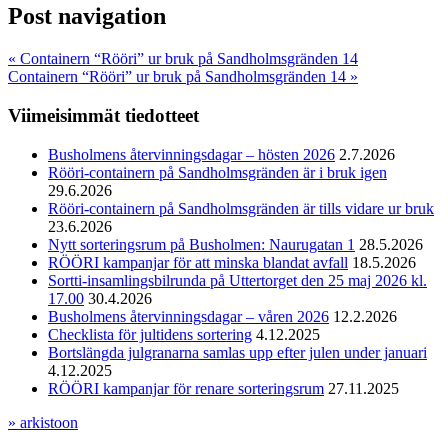
Post navigation
«
Containern “Rööri” ur bruk på Sandholmsgränden 14
Containern “Rööri” ur bruk på Sandholmsgränden 14
»
Viimeisimmät tiedotteet
Busholmens återvinningsdagar – hösten 2026
2.7.2026
Rööri-containern på Sandholmsgränden är i bruk igen
29.6.2026
Rööri-containern på Sandholmsgränden är tills vidare ur bruk
23.6.2026
Nytt sorteringsrum på Busholmen: Naurugatan 1
28.5.2026
RÖÖRI kampanjar för att minska blandat avfall
18.5.2026
Sortti-insamlingsbilrunda på Uttertorget den 25 maj 2026 kl.
17.00
30.4.2026
Busholmens återvinningsdagar – våren 2026
12.2.2026
Checklista för jultidens sortering
4.12.2025
Bortslängda julgranarna samlas upp efter julen under januari
4.12.2025
RÖÖRI kampanjar för renare sorteringsrum
27.11.2025
» arkistoon