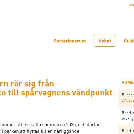
Su
Sorteringsrum
Nyhet
Guid
n rör sig från
VIIM
o till spårvagnens vändpunkt
Bushol
2.7.20
Rööri-
bruk i
ommer att fortsätta sommaren 2020, och därför
Rööri-
parken att flyttas till en närliggande