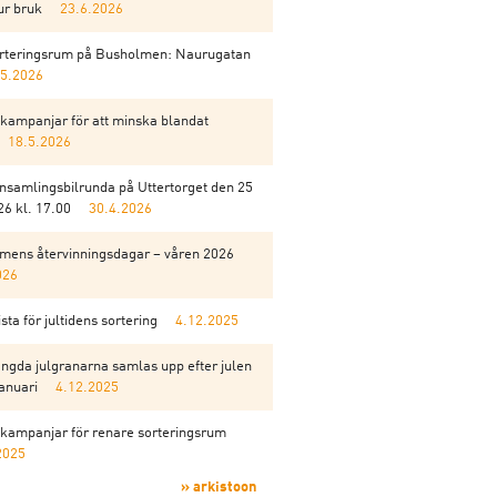
ur bruk
23.6.2026
orteringsrum på Busholmen: Naurugatan
.5.2026
kampanjar för att minska blandat
18.5.2026
insamlingsbilrunda på Uttertorget den 25
6 kl. 17.00
30.4.2026
mens återvinningsdagar – våren 2026
026
sta för jultidens sortering
4.12.2025
ngda julgranarna samlas upp efter julen
anuari
4.12.2025
kampanjar för renare sorteringsrum
2025
» arkistoon