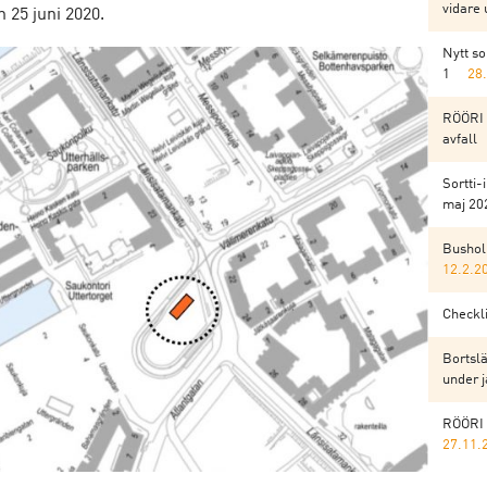
vidare 
25 juni 2020.
Nytt s
1
28
RÖÖRI 
avfall
Sortti-
maj 202
Bushol
12.2.2
Checkli
Bortslä
under j
RÖÖRI 
27.11.