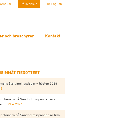
omeksi
På svenska
In English
er och broschyrer
Kontakt
EISIMMÄT TIEDOTTEET
mens återvinningsdagar – hösten 2026
26
containern på Sandholmsgränden är i
gen
29.6.2026
containern på Sandholmsgränden är tills