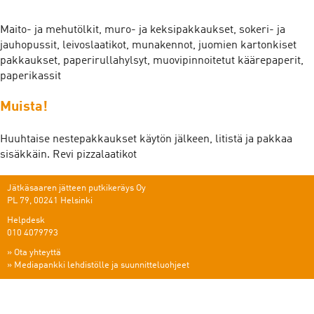
Maito- ja mehutölkit, muro- ja keksipakkaukset, sokeri- ja
jauhopussit, leivoslaatikot, munakennot, juomien kartonkiset
pakkaukset, paperirullahylsyt, muovipinnoitetut käärepaperit,
paperikassit
Muista!
Huuhtaise nestepakkaukset käytön jälkeen, litistä ja pakkaa
sisäkkäin. Revi pizzalaatikot
Jätkäsaaren jätteen putkikeräys Oy
PL 79, 00241 Helsinki
Helpdesk
010 4079793
»
Ota yhteyttä
»
Mediapankki lehdistölle ja suunnitteluohjeet