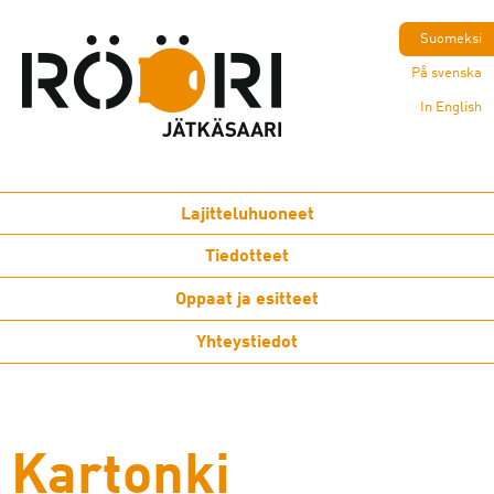
Suomeksi
På svenska
In English
Lajitteluhuoneet
Tiedotteet
Oppaat ja esitteet
Yhteystiedot
Kartonki