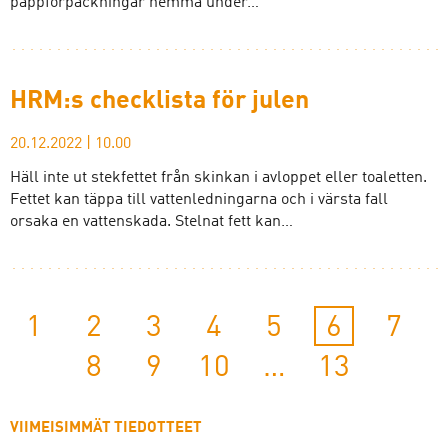
pappförpackningar hemma under…
HRM:s checklista för julen
20.12.2022
|
10.00
Häll inte ut stekfettet från skinkan i avloppet eller toaletten.
Fettet kan täppa till vattenledningarna och i värsta fall
orsaka en vattenskada. Stelnat fett kan…
1
2
3
4
5
6
7
8
9
10
…
13
VIIMEISIMMÄT TIEDOTTEET