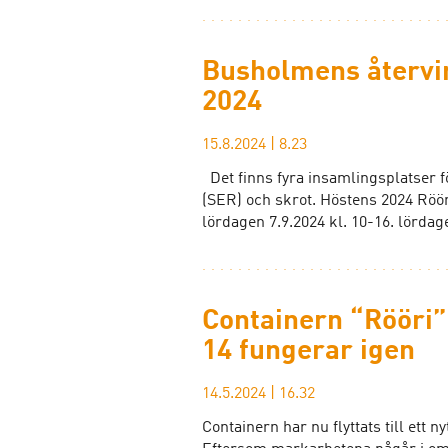
Busholmens återvi
2024
15.8.2024
|
8.23
Det finns fyra insamlingsplatser för
(SER) och skrot. Höstens 2024 Röö
lördagen 7.9.2024 kl. 10-16. lörda
Containern “Rööri
14 fungerar igen
14.5.2024
|
16.32
Containern har nu flyttats till ett n