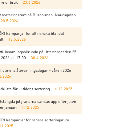
are ur bruk
23.6.2026
t sorteringsrum på Busholmen: Naurugatan
28.5.2026
RI kampanjar för att minska blandat
all
18.5.2026
tti-insamlingsbilrunda på Uttertorget den 25
 2026 kl. 17.00
30.4.2026
holmens återvinningsdagar – våren 2026
2.2026
cklista för jultidens sortering
4.12.2025
tslängda julgranarna samlas upp efter julen
er januari
4.12.2025
RI kampanjar för renare sorteringsrum
11.2025