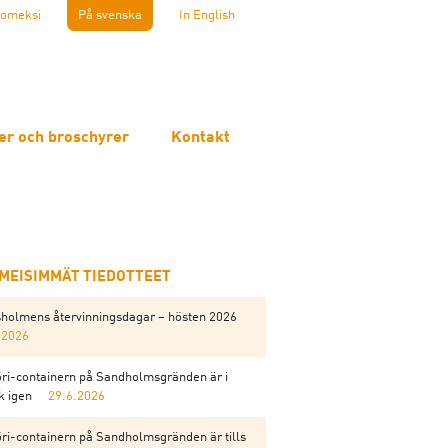
omeksi
På svenska
In English
er och broschyrer
Kontakt
IMEISIMMÄT TIEDOTTEET
holmens återvinningsdagar – hösten 2026
.2026
ri-containern på Sandholmsgränden är i
k igen
29.6.2026
ri-containern på Sandholmsgränden är tills