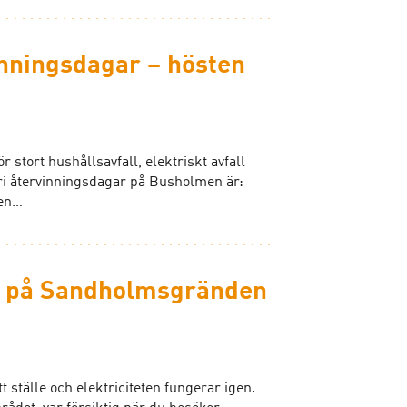
nningsdagar – hösten
 stort hushållsavfall, elektriskt avfall
ri återvinningsdagar på Busholmen är:
gen…
” på Sandholmsgränden
ytt ställe och elektriciteten fungerar igen.