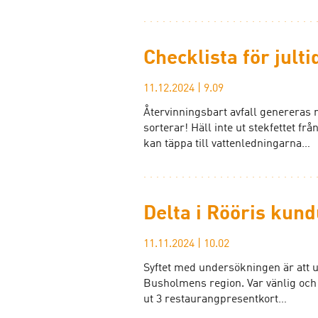
Checklista för jult
11.12.2024
|
9.09
Återvinningsbart avfall genereras m
sorterar! Häll inte ut stekfettet frå
kan täppa till vattenledningarna…
Delta i Rööris kun
11.11.2024
|
10.02
Syftet med undersökningen är att u
Busholmens region. Var vänlig och 
ut 3 restaurangpresentkort…