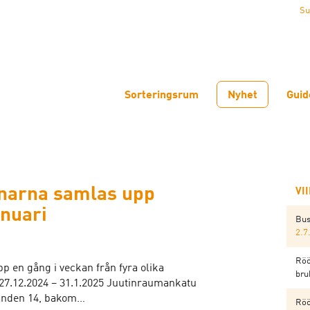
Su
Sorteringsrum
Nyhet
Guid
anarna samlas upp
VI
nuari
Bus
2.7
Röö
 en gång i veckan från fyra olika
bru
27.12.2024 – 31.1.2025 Juutinraumankatu
änden 14, bakom…
Röö