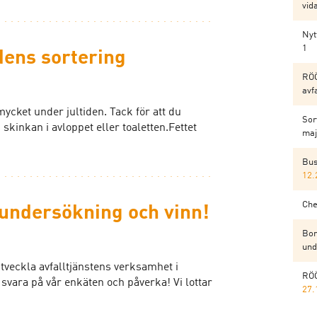
vid
Nyt
1
idens sortering
RÖÖ
avf
ycket under jultiden. Tack för att du
Sor
n skinkan i avloppet eller toaletten.Fettet
maj
Bus
12.
Che
dundersökning och vinn!
Bor
und
tveckla avfalltjänstens verksamhet i
RÖÖ
svara på vår enkäten och påverka! Vi lottar
27.