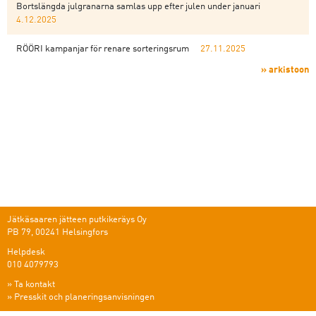
Bortslängda julgranarna samlas upp efter julen under januari
4.12.2025
RÖÖRI kampanjar för renare sorteringsrum
27.11.2025
» arkistoon
Jätkäsaaren jätteen putkikeräys Oy
PB 79, 00241 Helsingfors
Helpdesk
010 4079793
»
Ta kontakt
»
Presskit och planeringsanvisningen