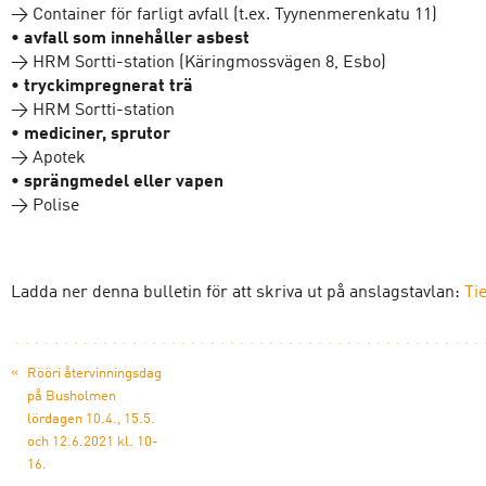
→ Container för farligt avfall (t.ex. Tyynenmerenkatu 11)
• avfall som innehåller asbest
→ HRM Sortti-station (Käringmossvägen 8, Esbo)
• tryckimpregnerat trä
→ HRM Sortti-station
• mediciner, sprutor
→ Apotek
• sprängmedel eller vapen
→ Polise
Ladda ner denna bulletin för att skriva ut på anslagstavlan:
Ti
«
Rööri återvinningsdag
på Busholmen
lördagen 10.4., 15.5.
och 12.6.2021 kl. 10-
16.