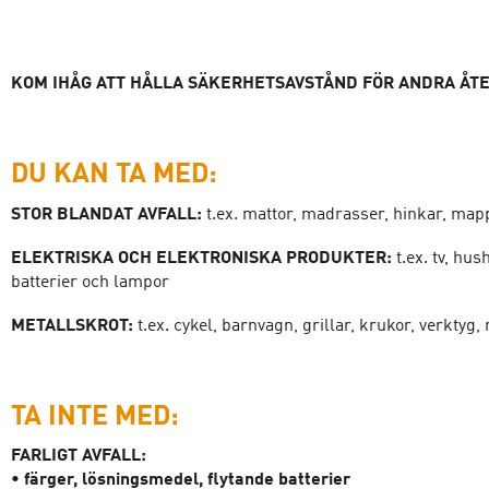
KOM IHÅG ATT HÅLLA SÄKERHETSAVSTÅND FÖR ANDRA ÅT
DU KAN TA MED:
STOR BLANDAT AVFALL:
t.ex. mattor, madrasser, hinkar, ma
ELEKTRISKA OCH ELEKTRONISKA PRODUKTER:
t.ex. tv, hu
batterier och lampor
METALLSKROT:
t.ex. cykel, barnvagn, grillar, krukor, verktyg
TA INTE MED:
FARLIGT AVFALL:
• färger, lösningsmedel, flytande batterier