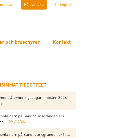
omeksi
På svenska
In English
er och broschyrer
Kontakt
EISIMMÄT TIEDOTTEET
mens återvinningsdagar – hösten 2026
26
containern på Sandholmsgränden är i
gen
29.6.2026
containern på Sandholmsgränden är tills