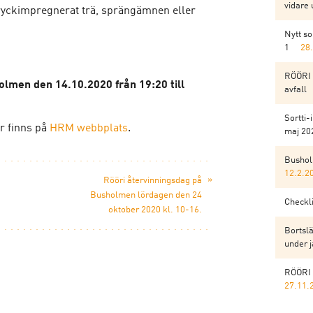
vidare 
 tryckimpregnerat trä, sprängämnen eller
Nytt s
1
28
RÖÖRI 
olmen den 14.10.2020 från 19:20 till
avfall
Sortti-
r finns på
HRM webbplats
.
maj 202
Bushol
12.2.2
»
Rööri återvinningsdag på
Busholmen lördagen den 24
Checkli
oktober 2020 kl. 10-16.
Bortslä
under j
RÖÖRI 
27.11.