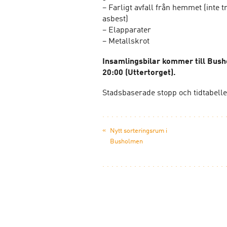
–
F
arligt avfall från hemmet (inte
asbest)
–
E
lapparater
–
M
etallskrot
Insamlingsbilar kommer till Bush
20:00 (Uttertorget).
Stadsbaserade stopp och tidtabelle
«
Nytt sorteringsrum i
Busholmen