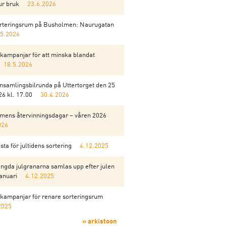
ur bruk
23.6.2026
orteringsrum på Busholmen: Naurugatan
.5.2026
kampanjar för att minska blandat
18.5.2026
insamlingsbilrunda på Uttertorget den 25
6 kl. 17.00
30.4.2026
mens återvinningsdagar – våren 2026
026
sta för jultidens sortering
4.12.2025
ngda julgranarna samlas upp efter julen
anuari
4.12.2025
kampanjar för renare sorteringsrum
2025
» arkistoon