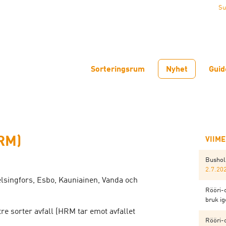
Su
Sorteringsrum
Nyhet
Guid
HRM)
VIIM
Bushol
2.7.20
lsingfors, Esbo, Kauniainen, Vanda och
Rööri-
bruk i
tre sorter avfall (HRM tar emot avfallet
Rööri-