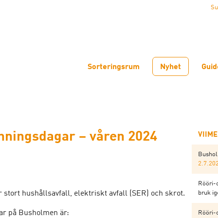
Su
Sorteringsrum
Nyhet
Guid
nningsdagar – våren 2024
VIIM
Bushol
2.7.20
Rööri-
 stort hushållsavfall, elektriskt avfall (SER) och skrot.
bruk i
gar på Busholmen är:
Rööri-