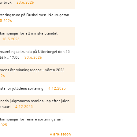
ur bruk
23.6.2026
orteringsrum på Busholmen: Naurugatan
.5.2026
kampanjar för att minska blandat
18.5.2026
insamlingsbilrunda på Uttertorget den 25
6 kl. 17.00
30.4.2026
mens återvinningsdagar – våren 2026
026
sta för jultidens sortering
4.12.2025
ngda julgranarna samlas upp efter julen
anuari
4.12.2025
kampanjar för renare sorteringsrum
2025
» arkistoon