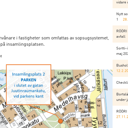
vidare 
Nytt s
1
28
RÖÖRI 
avfall
nvånare i fastigheter som omfattas av sopsugsystemet,
 på insamlingsplatsen.
Sortti-
maj 202
:
Bushol
12.2.2
Checkli
Bortslä
under j
RÖÖRI 
27.11.