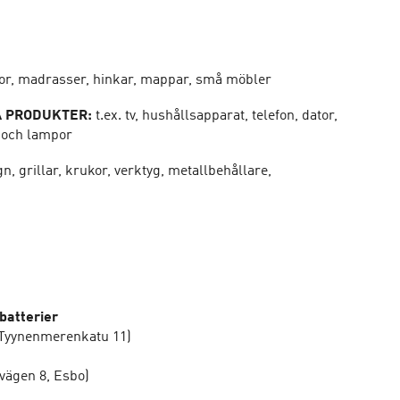
tor, madrasser, hinkar, mappar, små möbler
A PRODUKTER:
t.ex. tv, hushållsapparat, telefon, dator,
r och lampor
gn, grillar, krukor, verktyg, metallbehållare,
batterier
x. Tyynenmerenkatu 11)
vägen 8, Esbo)