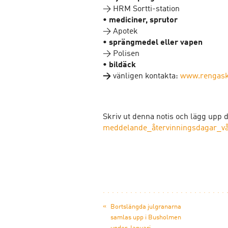
→ HRM Sortti-station
• mediciner, sprutor
→ Apotek
• sprängmedel eller vapen
→ Polisen
• bildäck
→
vänligen kontakta:
www.rengask
Skriv ut denna notis och lägg upp d
meddelande_återvinningsdagar_vå
«
Bortslängda julgranarna
samlas upp i Busholmen