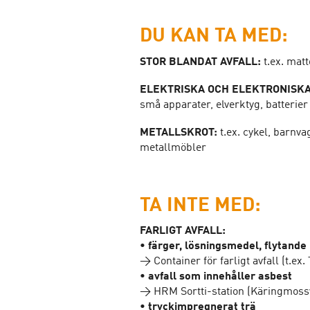
DU KAN TA MED:
STOR BLANDAT AVFALL:
t.ex. mat
ELEKTRISKA OCH ELEKTRONISK
små apparater, elverktyg, batterie
METALLSKROT:
t.ex. cykel, barnva
metallmöbler
TA INTE MED:
FARLIGT AVFALL:
• färger, lösningsmedel, flytande 
→ Container för farligt avfall (t.e
• avfall som innehåller asbest
→ HRM Sortti-station (Käringmoss
• tryckimpregnerat trä