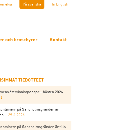
omeksi
På svenska
In English
er och broschyrer
Kontakt
EISIMMÄT TIEDOTTEET
mens återvinningsdagar – hösten 2026
26
containern på Sandholmsgränden är i
gen
29.6.2026
containern på Sandholmsgränden är tills